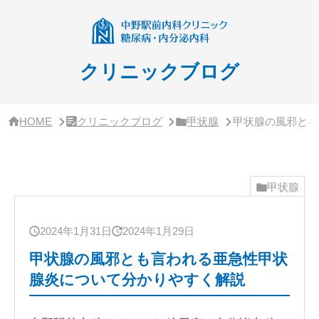
サ
イ
ド
バ
ー・
クリニックブログ
ク
リ
ニ
ッ
HOME
クリニックブログ
甲状腺
甲状腺の風邪とも
ク
概
要
甲状腺
2024年1月31日
2024年1月29日
甲状腺の風邪とも言われる亜急性甲状
腺炎について分かりやすく解説