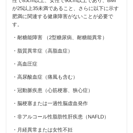
性で85cm以上、女性で90cm以上であり、BMI
が25以上35未満であること、さらに以下に示す
肥満に関連する健康障害がないことが必要で
す。
・耐糖能障害 （2型糖尿病、耐糖能異常）
・脂質異常症（高脂血症）
・高血圧症
・高尿酸血症（痛風も含む）
・冠動脈疾患（心筋梗塞、狭心症）
・脳梗塞または一過性脳虚血発作
・非アルコール性脂肪性肝疾患（NAFLD）
・月経異常または女性不妊