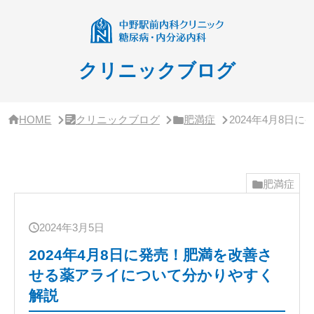
サ
イ
ド
バ
ー・
クリニックブログ
ク
リ
ニ
ッ
HOME
クリニックブログ
肥満症
2024年4月8
ク
概
要
肥満症
2024年3月5日
2024年4月8日に発売！肥満を改善さ
せる薬アライについて分かりやすく
解説