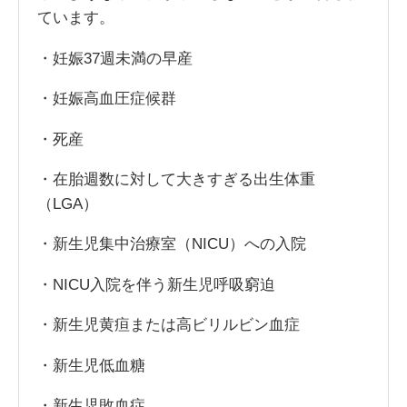
ています。
・妊娠37週未満の早産
・妊娠高血圧症候群
・死産
・在胎週数に対して大きすぎる出生体重
（LGA）
・新生児集中治療室（NICU）への入院
・NICU入院を伴う新生児呼吸窮迫
・新生児黄疸または高ビリルビン血症
・新生児低血糖
・新生児敗血症