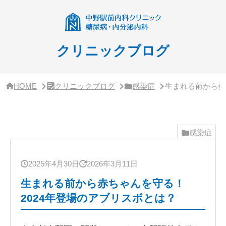
サ
イ
ド
バ
ー・
クリニックブログ
ク
リ
ニ
ッ
HOME
クリニックブログ
感染症
生まれる前から赤
ク
概
要
感染症
2025年4月30日
2026年3月11日
生まれる前から赤ちゃんを守る！
2024年登場のアブリスボとは？