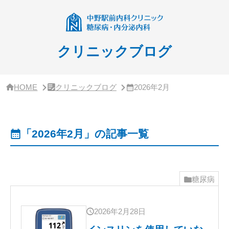
サ
イ
ド
バ
ー・
クリニックブログ
ク
リ
ニ
ッ
HOME
クリニックブログ
2026年2月
ク
概
要
「2026年2月」の記事一覧
糖尿病
2026年2月28日