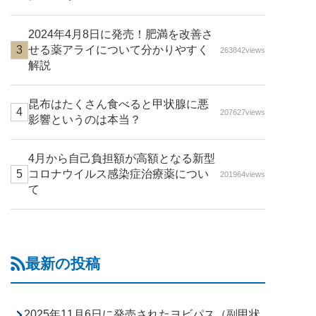
2024年4月8日に発売！肥満を改善さ
せる薬アライについて分かりやすく
263842views
解説
昆布はたくさん食べると甲状腺に悪
207627views
影響というのは本当？
4月から自己負担額が高額となる新型
コロナウイルス感染症治療薬につい
201964views
て
最新の投稿
2025年11月6日に発売されたヨビパス（副甲状