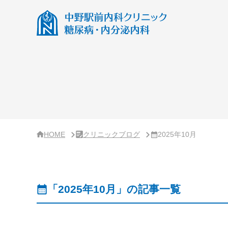
サ
イ
ド
バ
ー・
ク
リ
ニ
ッ
ク
概
要
HOME
クリニックブログ
2025年10月
「2025年10月」の記事一覧