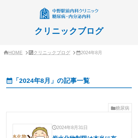
サ
イ
ド
バ
ー・
クリニックブログ
ク
リ
ニ
ッ
HOME
クリニックブログ
2024年8月
ク
概
要
「2024年8月」の記事一覧
糖尿病
2024年8月31日