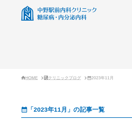
サ
イ
ド
バ
ー・
ク
リ
ニ
ッ
ク
概
要
HOME
クリニックブログ
2023年11月
「2023年11月」の記事一覧