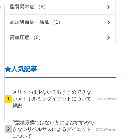
脂質異常症 （8）
群
高尿酸血症・痛風 （1）
高血圧症 （6）
人気記事
メリットは少ない？おすすめできな
いメトホルミンダイエットについて
728640views
解説
2型糖尿病ではない方にはおすすめで
きないリベルサスによるダイエット
273094views
について