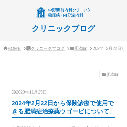
サ
イ
ド
バ
ー・
クリニックブログ
ク
リ
ニ
ッ
HOME
クリニックブログ
肥満症
2024年2月2
ク
概
要
肥満症
2023年11月25日
2024年2月22日から保険診療で使用で
きる肥満症治療薬ウゴービについて