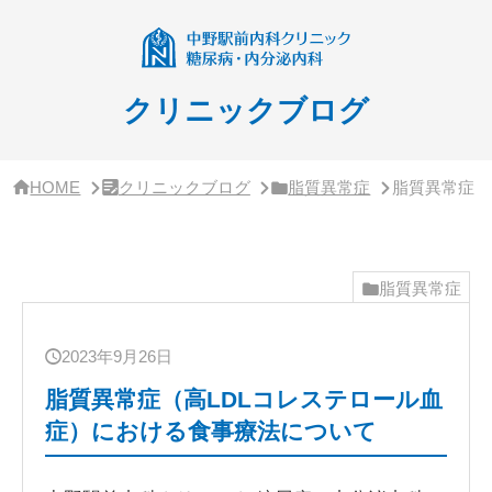
サ
イ
ド
バ
ー・
クリニックブログ
ク
リ
ニ
ッ
HOME
クリニックブログ
脂質異常症
脂質異常症（
ク
概
要
脂質異常症
2023年9月26日
脂質異常症（高LDLコレステロール血
症）における食事療法について