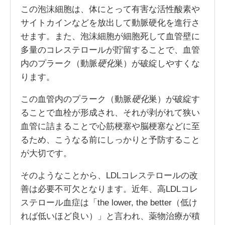
この泡沫細胞は、体にとって有害な活性酸素や
サイトカインなどを放出して動脈硬化を進行さ
せます。また、泡沫細胞が細胞死して血管壁に
多量のコレステロールが貯留することで、血管
内のプラーク（動脈
硬化
巣）が破綻しやすくな
ります。
この血管内のプラーク（動脈
硬化
巣）が破綻す
ることで血栓が形成され、それが剥がれて狭い
血管に詰まることで心筋梗塞や脳梗塞などに至
るため、こうなる前にしっかりと予防すること
が大切です。
そのようなことから、LDLコレステロールの改
善は必要不可欠となります。近年、高LDLコレ
ステロール血症は「the lower, the better（低け
れば低いほど良い）」と言われ、薬物治療が積