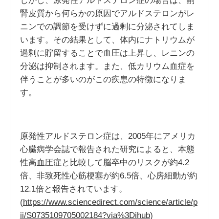
しかし、原発性アルドステロン症の場合は、副
腎皮質から何らかの原因でアルドステロンがレ
ニンでの調節を受けずに過剰に分泌されてしま
います。その結果として、体内にナトリウムが
過剰に貯留することで血圧は上昇し、レニンの
分泌は抑制されます。また、低カリウム血症を
伴うことが多いのがこの疾患の特徴になりま
す。
原発性アルドステロン症は、2005年にアメリカ
心臓病学会誌で報告された研究によると、本態
性高血圧症と比較して脳卒中のリスクが約4.2
倍、非致死性心筋梗塞が約6.5倍、心房細動が約
12.1倍と報告されています。
(
https://www.sciencedirect.com/science/article/p
ii/S0735109705002184?via%3Dihub
)