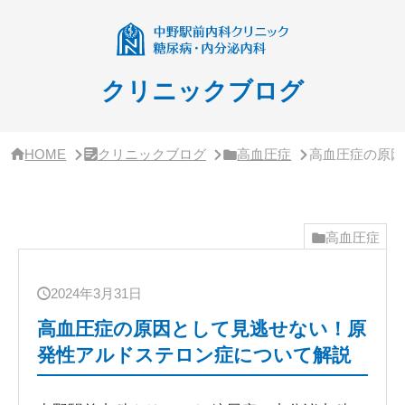
サ
イ
ド
バ
ー・
クリニックブログ
ク
リ
ニ
ッ
HOME
クリニックブログ
高血圧症
高血圧症の原因
ク
概
要
高血圧症
2024年3月31日
高血圧症の原因として見逃せない！原
発性アルドステロン症について解説