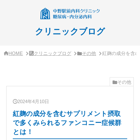
サ
イ
ド
バ
ー・
クリニックブログ
ク
リ
ニ
ッ
HOME
クリニックブログ
その他
紅麹の成分を含む
ク
概
要
その他
2024年4月10日
紅麹の成分を含むサプリメント摂取
で多くみられるファンコニー症候群
とは！