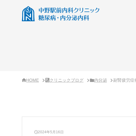
サ
イ
ド
バ
ー・
ク
リ
ニ
ッ
ク
概
要
HOME
クリニックブログ
内分泌
副腎疲労症
2024年5月16日