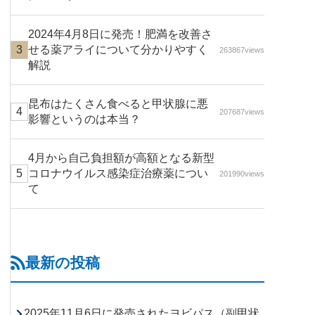
2024年4月8日に発売！肥満を改善さ
せる薬アライについて分かりやすく
263867views
解説
昆布はたくさん食べると甲状腺に悪
207687views
影響というのは本当？
4月から自己負担額が高額となる新型
コロナウイルス感染症治療薬につい
201990views
て
最新の投稿
2025年11月6日に発売されたヨビパス（副甲状