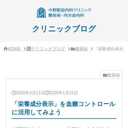
サ
イ
ド
バ
ー・
クリニックブログ
ク
リ
ニ
ッ
HOME
クリニックブログ
糖尿病
「栄養成分表示」
ク
概
要
糖尿病
2025年2月11日
2025年1月21日
「栄養成分表示」を血糖コントロール
に活用してみよう