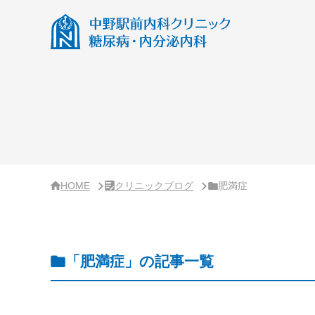
サ
イ
ド
バ
ー・
ク
リ
ニ
ッ
ク
概
要
HOME
クリニックブログ
肥満症
「肥満症」の記事一覧