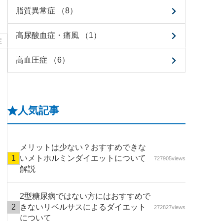
脂質異常症 （8）
高尿酸血症・痛風 （1）
症
高血圧症 （6）
人気記事
メリットは少ない？おすすめできな
いメトホルミンダイエットについて
727905views
解説
2型糖尿病ではない方にはおすすめで
きないリベルサスによるダイエット
272827views
について