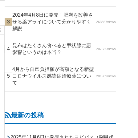
2024年4月8日に発売！肥満を改善さ
せる薬アライについて分かりやすく
263867views
解説
症
昆布はたくさん食べると甲状腺に悪
207685views
影響というのは本当？
4月から自己負担額が高額となる新型
コロナウイルス感染症治療薬につい
201989views
て
最新の投稿
2025年11月6日に発売されたヨビパス（副甲状