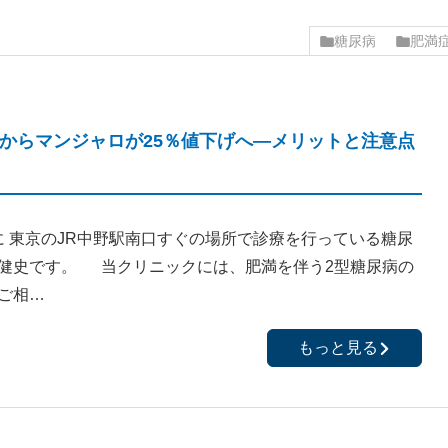
糖尿病
肥満
1日からマンジャロが25％値下げへ―メリットと注意点
 東京のJR中野駅南口すぐの場所で診療を行っている糖尿
健史です。 当クリニックには、肥満を伴う2型糖尿病の
ご相…
もっと見る