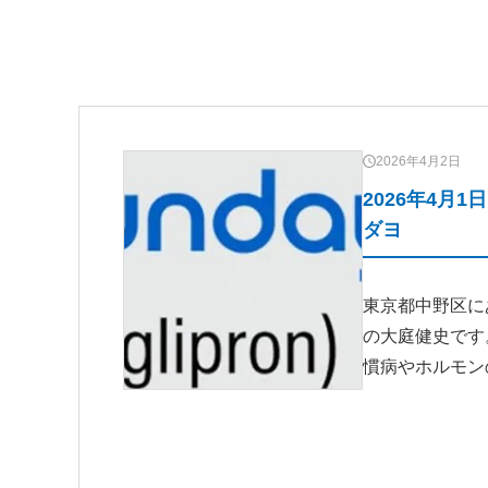
2026年4月2日
2026年4月
ダヨ
東京都中野区に
の大庭健史です
慣病やホルモン