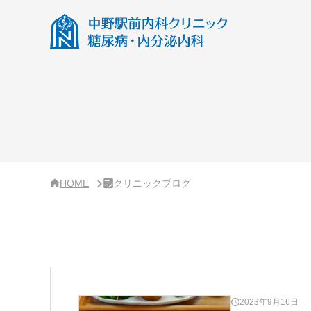
サ
イ
ド
バ
ー・
ク
リ
ニ
ッ
ク
概
要
HOME
クリニックブログ
2023年9月16日