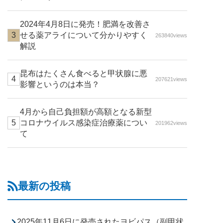
2024年4月8日に発売！肥満を改善さ
せる薬アライについて分かりやすく
263840views
解説
昆布はたくさん食べると甲状腺に悪
207621views
影響というのは本当？
4月から自己負担額が高額となる新型
コロナウイルス感染症治療薬につい
201962views
て
最新の投稿
2025年11月6日に発売されたヨビパス（副甲状