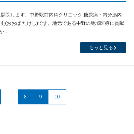
4日に開院します、中野駅前内科クリニック 糖尿病・内分泌内
健史(おおば たけし)です。地元である中野の地域医療に貢献
か…
もっと見る
…
8
9
10