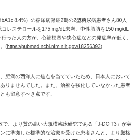
bA1c 8.4%）の糖尿病腎症2期の2型糖尿病患者さん80人
レステロールを175 mg/dL未満、中性脂肪を150 mg/dL
治療を行った人の方が、心筋梗塞や狭心症などの発症率が低く、
。(
https://pubmed.ncbi.nlm.nih.gov/18256393
)
り、肥満の西洋人に焦点を当てていたため、日本人において
はありませんでした。また、治療を強化していなかった患者
ことも留意すべき点です。
人数で、より質の高い大規模臨床研究である「J-DOIT3」が実
インに準拠した標準的な治療を受けた患者さんと、より厳格