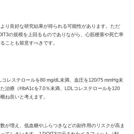
、より良好な研究結果が得られる可能性があります。ただ
OIT3の規模を上回るものでありながら、心筋梗塞や死亡率
あることも留意すべきです。
コレステロールを80 mg/dL未満、血圧を120/75 mmHg未
療（HbA1cを7.0％未満、LDLコレステロールを120
の方が概ね良いと考えます。
剤数が増え、低血糖やふらつきなどの副作用のリスクが高ま
てしまいます。J-DOIT3で示されたベネフィット（利