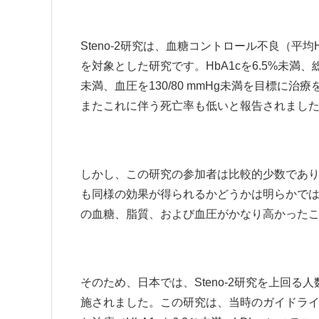
Steno-2研究は、血糖コントロール不良（平均H
を対象とした研究です。HbA1cを6.5%未満、総コ
未満、血圧を130/80 mmHg未満を目標に
またこれに伴う死亡率も低いと報告されました
しかし、この研究の参加者は比較的少数であ
も同様の効果が得られるかどうかは明らかで
の血糖、脂質、および血圧がかなり高かった
そのため、日本では、Steno-2研究を上回る
施されました。この研究は、当時のガイドラ