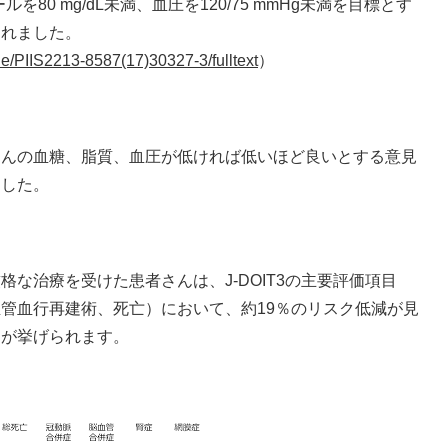
ルを80 mg/dL未満、血圧を120/75 mmHg未満を目標とす
われました。
cle/PIIS2213-8587(17)30327-3/fulltext
）
さんの血糖、脂質、血圧が低ければ低いほど良いとする意見
ました。
な治療を受けた患者さんは、J-DOIT3の主要評価項目
管血行再建術、死亡）において、約19％のリスク低減が見
とが挙げられます。