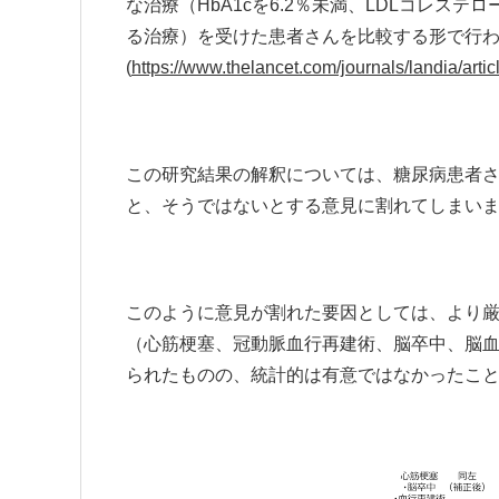
な治療（HbA1cを6.2％未満、LDLコレステロー
る治療）を受けた患者さんを比較する形で行
(
https://www.thelancet.com/journals/landia/arti
この研究結果の解釈については、糖尿病患者
と、そうではないとする意見に割れてしまい
このように意見が割れた要因としては、より厳格
（心筋梗塞、冠動脈血行再建術、脳卒中、脳血
られたものの、統計的は有意ではなかったこ