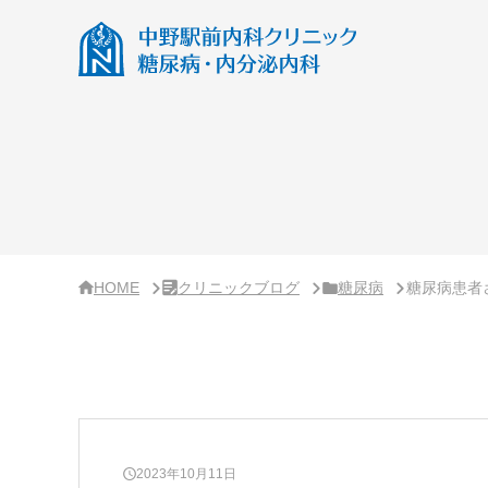
サ
イ
ド
バ
ー・
ク
リ
ニ
ッ
ク
概
要
HOME
クリニックブログ
糖尿病
糖尿病患者さ
2023年10月11日