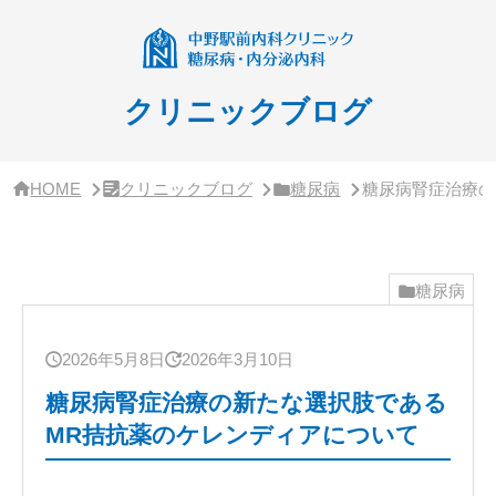
サ
イ
ド
バ
ー・
クリニックブログ
ク
リ
ニ
ッ
HOME
クリニックブログ
糖尿病
糖尿病腎症治療の
ク
概
要
糖尿病
2026年5月8日
2026年3月10日
糖尿病腎症治療の新たな選択肢である
MR拮抗薬のケレンディアについて