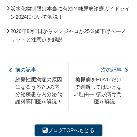
炭水化物制限は本当に有効？糖尿病診療ガイドライ
ン2024について解説！
2026年8月1日からマンジャロが25％値下げへ―メ
リットと注意点を解説
前の記事
次の記事
続発性肥満症の原因
糖尿病をHbA1cだけ
になるうる7つの内
で判断してはいけな
分泌疾患を内分泌代
い理由― 糖尿病専門
謝科専門医が解説！
医が解説 ―
ブログTOPへもどる