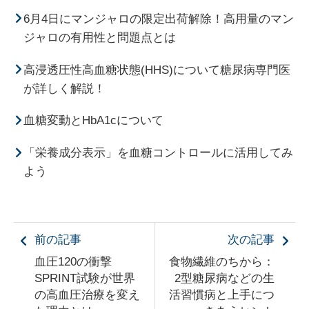
6月4日にマンジャロの限定出荷解除！高用量のマン
ジャロの有用性と問題点とは
高浸透圧性高血糖状態(HHS)について糖尿病専門医
が詳しく解説！
血糖変動とHbA1cについて
「栄養成分表示」を血糖コントロールに活用してみ
よう
前の記事
次の記事
血圧120の衝撃
食物繊維のちから：
SPRINT試験が世界
2型糖尿病などの生
の高血圧治療を変え
活習慣病と上手につ