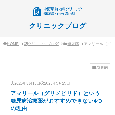
サ
イ
ド
バ
ー・
クリニックブログ
ク
リ
ニ
ッ
HOME
クリニックブログ
糖尿病
アマリール（グリ
ク
概
要
糖尿病
2025年8月15日
2025年5月29日
アマリール（グリメピリド）という
糖尿病治療薬がおすすめできない4つ
の理由