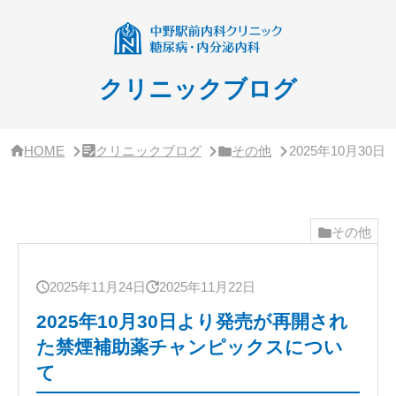
サ
イ
ド
バ
ー・
クリニックブログ
ク
リ
ニ
ッ
HOME
クリニックブログ
その他
2025年10月
ク
概
要
その他
2025年11月24日
2025年11月22日
2025年10月30日より発売が再開され
た禁煙補助薬チャンピックスについ
て