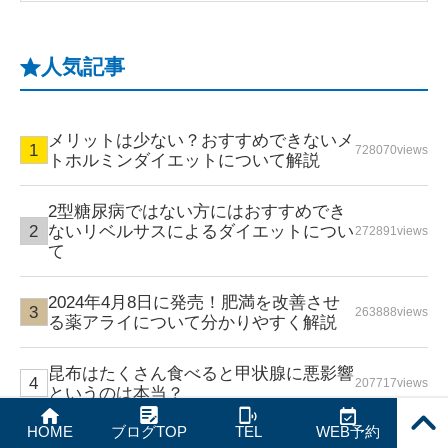
人気記事
メリットは少ない？おすすめできないメ
728070views
トホルミンダイエットについて解説
2型糖尿病ではない方にはおすすめでき
ないリベルサスによるダイエットについ
272891views
て
2024年4月8日に発売！肥満を改善させ
263888views
る薬アライについて分かりやすく解説
昆布はたくさん食べると甲状腺に悪影響
207717views
というのは本当？
PAGE
HOME
ブログTOP
TEL
WEB予約
TOP
4月から自己負担額が高額となる新型コ