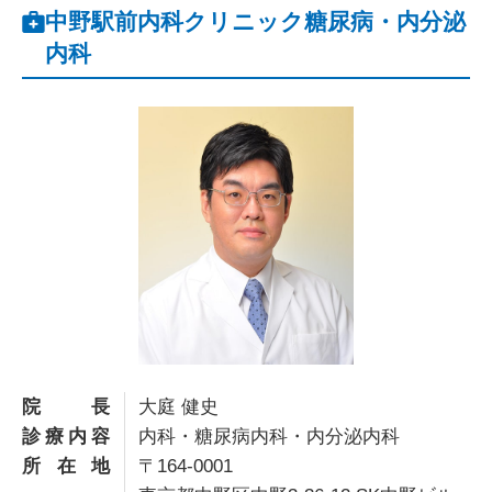
中野駅前内科クリニック糖尿病・内分泌
内科
院長
大庭 健史
診療内容
内科・糖尿病内科・内分泌内科
所在地
〒164-0001