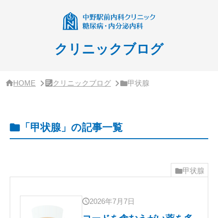
サ
イ
ド
バ
ー・
クリニックブログ
ク
リ
ニ
ッ
HOME
クリニックブログ
甲状腺
ク
概
要
「甲状腺」の記事一覧
甲状腺
2026年7月7日