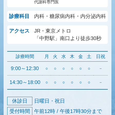
代謝科専門医
診療科目
内科・糖尿病内科・内分泌内科
アクセス
JR・東京メトロ
「中野駅」南口より徒歩30秒
診療時間
月
火
水
木
金
土
日祝
9:00～12:30
○
○
○
○
○
○
－
14:30～18:00
○
○
○
○
○
○
－
休診日
日曜日・祝日
受付時間
午前12時 / 午後17時30分まで