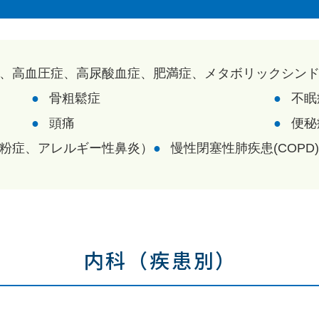
、
高血圧症
、
高尿酸血症
、
肥満症
、メタボリックシン
骨粗鬆症
不眠
頭痛
便秘
粉症
、アレルギー性鼻炎）
慢性閉塞性肺疾患(COPD
内科（疾患別）