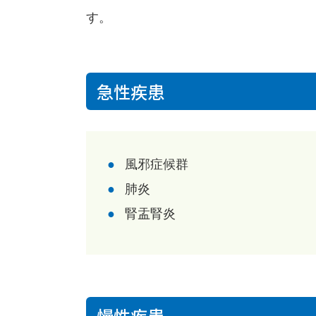
す。
急性疾患
風邪症候群
肺炎
腎盂腎炎
慢性疾患