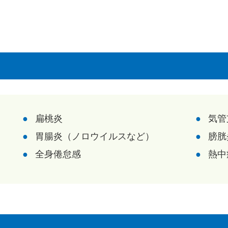
扁桃炎
気管
胃腸炎
（
ノロウイルス
など）
膀胱
全身倦怠感
熱中